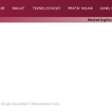
LER
İMALAT
TEKNOLOJI KEŞFI
PRATIK YAŞAM
GENEL
Mesleki İngiliz
KESME YAĞLARININ TORNALAMAYA ETKISI