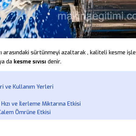
rı arasındaki sürtünmeyi azaltarak , kaliteli kesme işl
ya da
kesme sıvısı
denir.
ri ve Kullanım Yerleri
ızı ve İlerleme Miktarına Etkisi
 Kalem Ömrüne Etkisi