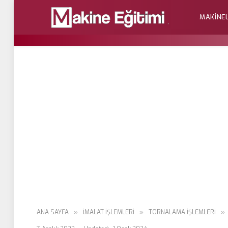
MAKINE
ANA SAYFA
»
İMALAT İŞLEMLERİ
»
TORNALAMA İŞLEMLERI
»