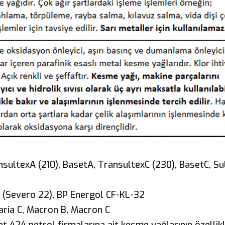
ansultexA (210), BasetA, TransultexC (230), BasetC, Su
, (Severo 22), BP Energol CF-KL-32
aria C, Macron B, Macron C
 424 petrol firmalarına ait kesme yağlarının özellikl