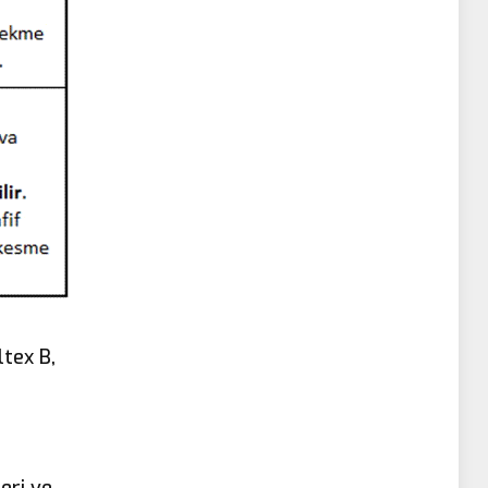
ltex B,
eri ve