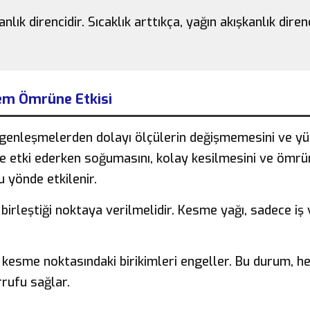
anlık direncidir. Sıcaklık arttıkça, yağın akışkanlık diren
lem Ömrüne Etkisi
l genleşmelerden dolayı ölçülerin değişmemesini ve y
ciye etki ederken soğumasını, kolay kesilmesini ve ömr
u yönde etkilenir.
n birleştiği noktaya verilmelidir. Kesme yağı, sadece iş
e kesme noktasındaki birikimleri engeller. Bu durum, h
rrufu sağlar.