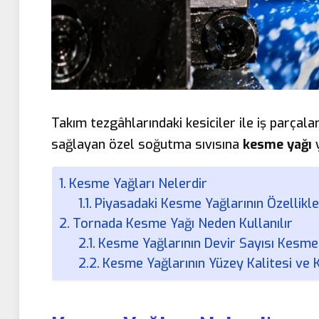
Takım tezgâhlarındaki kesiciler ile iş parçala
sağlayan özel soğutma sıvısına
kesme yağı
Kesme Yağları Nelerdir
Piyasadaki Kesme Yağlarının Özellikle
Tornada Kesme Yağı Neden Kullanılır
Kesme Yağlarının Devir Sayısı Kesme H
Kesme Yağlarının Yüzey Kalitesi ve