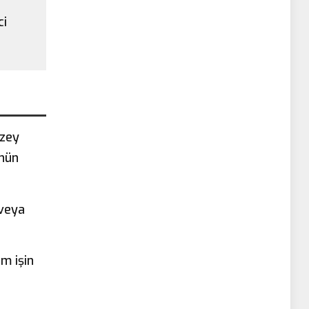
ci
üzey
ünün
 veya
em işin