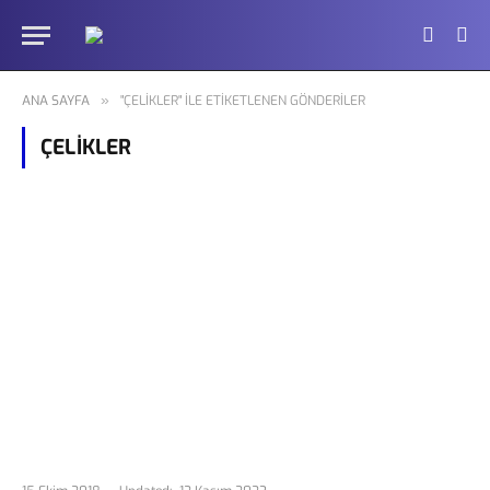
ANA SAYFA
»
"ÇELIKLER" ILE ETIKETLENEN GÖNDERILER
ÇELIKLER
Çeliklerin
Sınıflandırılması