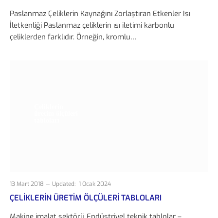
Paslanmaz Çeliklerin Kaynağını Zorlaştıran Etkenler Isı
İletkenliği Paslanmaz çeliklerin ısı iletimi karbonlu
çeliklerden farklıdır. Örneğin, kromlu…
Çeliklerin
üretim ölçüleri
tabloları
13 Mart 2018
Updated:
1 Ocak 2024
ÇELIKLERIN ÜRETIM ÖLÇÜLERI TABLOLARI
Makine imalat sektörü Endüstriyel teknik tablolar –