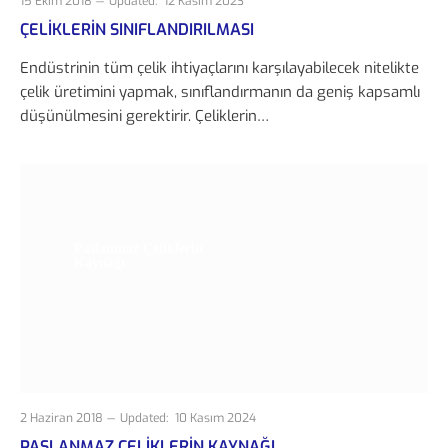
15 Ekim 2018
Updated:
12 Kasım 2023
ÇELIKLERIN SINIFLANDIRILMASI
Endüstrinin tüm çelik ihtiyaçlarını karşılayabilecek nitelikte
çelik üretimini yapmak, sınıflan­dırmanın da geniş kapsamlı
düşünülmesini gerektirir. Çeliklerin…
Paslanmaz Çeliklerin
Kaynağı
2 Haziran 2018
Updated:
10 Kasım 2024
PASLANMAZ ÇELIKLERIN KAYNAĞI