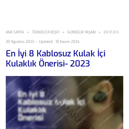
ANA SAYFA
»
TEKNOLOJI KEŞFI
»
GÜNDELIK YAŞAM
»
EN İYI 8 KABLOSUZ KULAK İÇI KULAKLIK ÖNERISI- 2023
30 Ağustos 2023
Updated:
10 Kasım 2024
En İyi 8 Kablosuz Kulak İçi
Kulaklık Önerisi- 2023